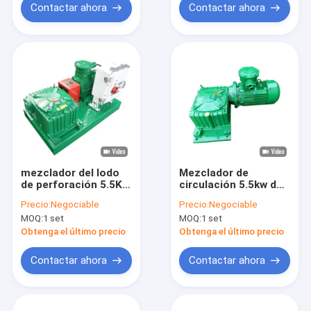
de la resbalón
Contactar ahora
Contactar ahora
mezclador del lodo
Mezclador de
de perforación 5.5KW
circulación 5.5kw del
con la caja de
lodo de perforación
Precio:
Negociable
Precio:
Negociable
cambios para la
del sistema con
MOQ:
1 set
MOQ:
1 set
perforación
tiempo de servicio
direccional
largo
Obtenga el último precio
Obtenga el último precio
horizontal
Contactar ahora
Contactar ahora