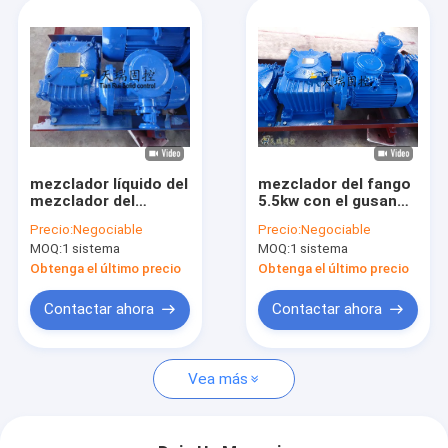
mezclador líquido del
mezclador del fango
mezclador del
5.5kw con el gusano
control
y la rueda
Precio:
Negociable
Precio:
Negociable
3KW.Solid/mezclador
gearbox.agitator con
MOQ:
1 sistema
MOQ:
1 sistema
hidráulico del fango
la caja helicoidal del
para la perforación
engranaje cónico
Obtenga el último precio
Obtenga el último precio
petrolífera
Contactar ahora
Contactar ahora
Vea más