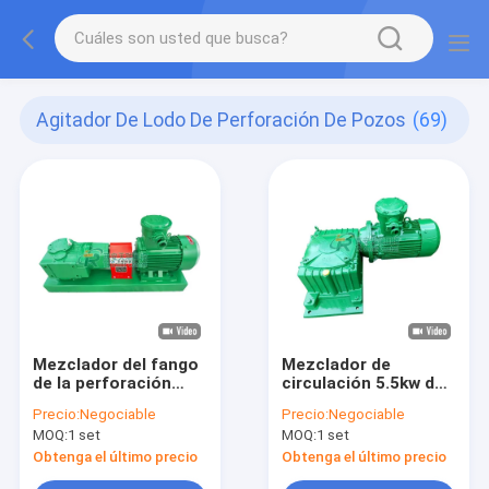
Agitador De Lodo De Perforación De Pozos
(69)
Mezclador del fango
Mezclador de
de la perforación
circulación 5.5kw del
petrolífera de
lodo de perforación
Precio:
Negociable
Precio:
Negociable
petróleo y
del sistema con
MOQ:
1 set
MOQ:
1 set
gas/pequeña huella
tiempo de servicio
sin la máquina del
largo
Obtenga el último precio
Obtenga el último precio
mezclador del fango