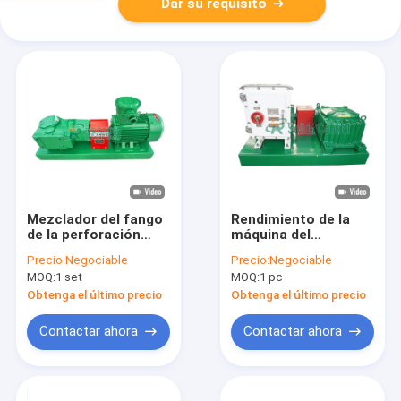
Dar su requisito
Mezclador del fango
Rendimiento de la
de la perforación
máquina del
petrolífera de
mezclador del fango
Precio:
Negociable
Precio:
Negociable
petróleo y
de la serie de Jbq
MOQ:
1 set
MOQ:
1 pc
gas/pequeña huella
alto para la gestión
sin la máquina del
de desechos de
Obtenga el último precio
Obtenga el último precio
mezclador del fango
perforación
de la resbalón
Contactar ahora
Contactar ahora