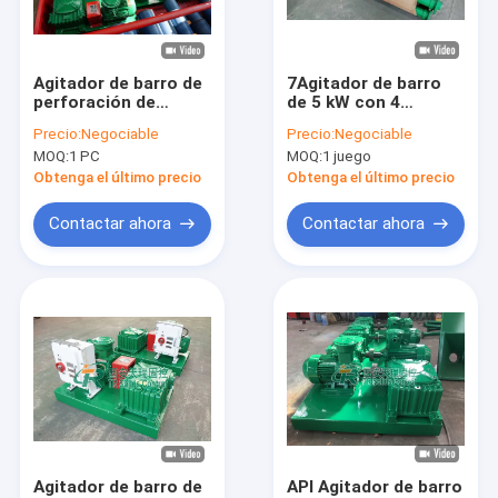
Viaje de la fábrica
Control de calidad
Agitador de barro de
7Agitador de barro
perforación de
de 5 kW con 4
Éntrenos en contacto con
campos petrolíferos
impulsores de 400
Precio:
Negociable
Precio:
Negociable
Reducción y
rpm para
MOQ:
1 PC
MOQ:
1 juego
resistencia a la
plataformas de
Noticias
agitación del motor a
perforación
Obtenga el último precio
Obtenga el último precio
prueba de explosión
Pida una cita
Contactar ahora
Contactar ahora
VR
sistema de lodo de perforación
coctelera de la pizarra del movimiento linear
centrífuga de lodo de perforación
Agitador de barro de
API Agitador de barro