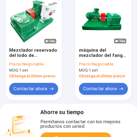
Mezclador reservado
máquina del
del lodo de
mezclador del fango
perforación 7.5kw
de la eficacia alta de
Precio:
Negociable
Precio:
Negociable
para el campo
800m m, mezclador
MOQ:
1 set
MOQ:
1 set
petrolífero
antiséptico del fango
1157*670*607m m
del efecto
Obtenga el último precio
Obtenga el último precio
fácil mantener
Contactar ahora
Contactar ahora
Ahorre su tiempo
Permítanos contactar con los mejores
productos con usted.