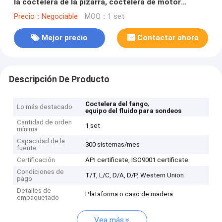
la coctelera de la pizarra, coctelera de motor
2.94KW
Precio：Negociable
MOQ：1 set
Mejor precio
Contactar ahora
Descripción De Producto
,
Coctelera del fango
Lo más destacado
equipo del fluido para sondeos
Cantidad de orden
1 set
mínima
Capacidad de la
300 sistemas/mes
fuente
Certificación
API certificate, ISO9001 certificate
Condiciones de
T/T, L/C, D/A, D/P, Western Union
pago
Detalles de
Plataforma o caso de madera
empaquetado
Vea más