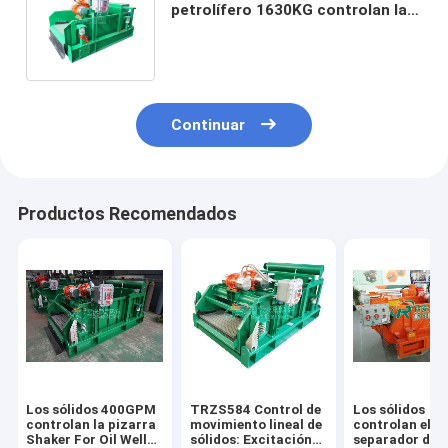
petrolífero 1630KG controlan la
coctelera de la pizarra, coctelera
de motor 2.94KW
Continuar
Productos Recomendados
Los sólidos 400GPM
TRZS584 Control de
Los sólidos
controlan la pizarra
movimiento lineal de
controlan el
Shaker For Oil Well
sólidos: Excitación
separador de 